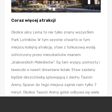
Coraz więcej atrakcji
Okolice ulicy Lema to nie tylko znany wszystkim
Park Lotników. W tym sezonie otwarto w tym
miejscu kolejną atrakcję, staw z turkusową wodą
ochrzczony przez mieszkańców mianem
„krakowskich Malediwów”. Są tam wyspy, pomosty i
ławeczki a nawet drewniane leżaki. Staw zasilany
będzie deszczówką spływającą z dachu Tauron
Areny. Spacer do tego miejsca zajmie nam tylko 7
minut. Okolice Tauron Areny gdzie odbywa się wiele
koncertów i wydarzeń sportowo kulturalnych są
szczególnie atrakcyjne w lecie. To właśnie przed