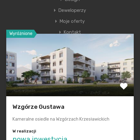
Deweloperzy
Moje oferty
Kontakt
Wyróżnione
Ostatnie wpisy
Nowa era Filharmonii Krakowskiej
Premiera nowego etapu inwestycji Krakowskie
Przedmieście
Polska na inwestycyjnej mapie Europy świeci na zielono
Wzgórze Gustawa
Smętna Garden– wakacyjna promocja na mieszkania
Kameralne osiedle na Wzgórzach Krzesławickich
Realizacje „pod klucz” dla każdego
W realizacji
nowa inwestycja