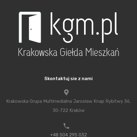
tym obiektem otwarto Arena Garden. Miejsce
letnich spotkań gdzie będą koncerty plenerowe a
już teraz zaczęła funkcjonować strefa
gastronomiczna. W kilkunastu food truckach
serwowane jest jedzenie z różnych stron świata.
Wawel Service – lider innowacyjnych
rozwiązań
Inwestor kompleksu mieszkaniowego Lema III firma
Skontaktuj sie z nami
Wawel Service od lat wprowadza na rynek
innowacyjne ekologiczne rozwiązania. Zanim było
Krakowska Grupa Multimedialna Jarosław Knap Rybitwy 36,
to jeszcze modne wybudowała pierwsze w Polsce
30-722 Kraków
budynki energooszczędne. Na koncie ma domy
pasywne i prace nad realizacją innowacyjnych
rozwiązań związanych z budownictwem
+48 504 295 032