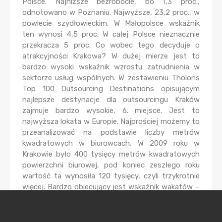
Polsce. Najniższe bezrobocie, bo 1,3 proc.,
odnotowano w Poznaniu. Najwyższe, 23,2 proc., w
powiecie szydłowieckim. W Małopolsce wskaźnik
ten wynosi 4,5 proc. W całej Polsce nieznacznie
przekracza 5 proc. Co wobec tego decyduje o
atrakcyjności Krakowa? W dużej mierze jest to
bardzo wysoki wskaźnik wzrostu zatrudnienia w
sektorze usług wspólnych. W zestawieniu Tholons
Top 100 Outsourcing Destinations opisującym
najlepsze destynacje dla outsourcingu Kraków
zajmuje bardzo wysokie, 6. miejsce. Jest to
najwyższa lokata w Europie. Najprościej możemy to
przeanalizować na podstawie liczby metrów
kwadratowych w biurowcach. W 2009 roku w
Krakowie było 400 tysięcy metrów kwadratowych
powierzchni biurowej, pod koniec zeszłego roku
wartość ta wynosiła 120 tysięcy, czyli trzykrotnie
więcej. Bardzo obiecujący jest wskaźnik wakatów –
wynosi on jedynie około 10 proc. W budowie są
kolejne biurowce i wydaje się, że być może w
mniejszym stopniu, ale powierzchni takiej nadal