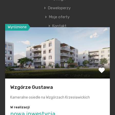
Deweloperzy
Moje oferty
Kontakt
Wyróżnione
Ostatnie wpisy
Nowa era Filharmonii Krakowskiej
Premiera nowego etapu inwestycji Krakowskie
Przedmieście
Polska na inwestycyjnej mapie Europy świeci na zielono
Wzgórze Gustawa
Smętna Garden– wakacyjna promocja na mieszkania
Kameralne osiedle na Wzgórzach Krzesławickich
Realizacje „pod klucz” dla każdego
W realizacji
nowa inwestycja