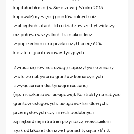
kapitałochłonne) w Sułoszowej. W roku 2015
kupowaliśmy więcej gruntów rolnych niż
w ubiegłych latach. Ich udział zawsze był większy
niż połowa wszystkich transakcji, lecz
w poprzednim roku przekroczył barierę 60%
kosztem gruntów inwestycyjnych.
Zwraca się również uwagę na pozytywne zmiany
w sferze nabywania gruntów komercyjnych
z wyłączeniem destynacji mieszanej
(np. mieszkaniowo-usługowej). Kontrakty na nabycie
gruntów usługowych, usługowo-handlowych,
przemysłowych czy innych podobnych
są najbardziej intratne i przynoszą właścicielom
zysk od kilkuset do nawet ponad tysiąca zł/m2.