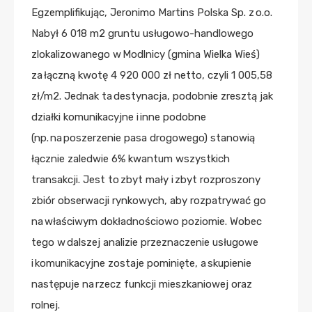
Egzemplifikując, Jeronimo Martins Polska Sp. z o.o.
Nabył 6 018 m2 gruntu usługowo-handlowego
zlokalizowanego w Modlnicy (gmina Wielka Wieś)
za łączną kwotę 4 920 000 zł netto, czyli 1 005,58
zł/m2. Jednak ta destynacja, podobnie zresztą jak
działki komunikacyjne i inne podobne
(np. na poszerzenie pasa drogowego) stanowią
łącznie zaledwie 6% kwantum wszystkich
transakcji. Jest to zbyt mały i zbyt rozproszony
zbiór obserwacji rynkowych, aby rozpatrywać go
na właściwym dokładnościowo poziomie. Wobec
tego w dalszej analizie przeznaczenie usługowe
i komunikacyjne zostaje pominięte, a skupienie
następuje na rzecz funkcji mieszkaniowej oraz
rolnej.