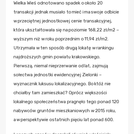
Wielka Wieś odnotowano spadek o około 20
transakcji jednak musiało to mieć i ma swoje odbicie
w przeciętnej jednostkowej cenie transakcyjnej,
która ukształtowała się na poziomie 168,22 zł/m2 –
wyższym niż w roku poprzednim o 11,94 zł/m2.
Utrzymała w ten sposób drugą lokatę w rankingu
najdroższych gmin powiatu krakowskiego.
Pierwszą, niemal nieprzerwanie od lat, zajmują
sołectwa jednostki ewidencyjnej Zielonki –
wyznacznik luksusu lokalizacyjnego. Bo któż nie
chciałby tam zamieszkać? Oprócz większości
lokalnego społeczeństwa pragnęło tego ponad 120
nabywców gruntów mieszkaniowych w 2015 roku,
a w perspektywie ostatnich pięciu lat ponad 600.