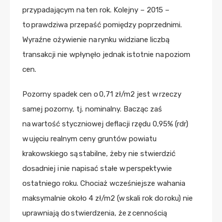
przypadającym na ten rok. Kolejny – 2015 –
to prawdziwa przepaść pomiędzy poprzednimi.
Wyraźne ożywienie na rynku widziane liczbą
transakcji nie wpłynęło jednak istotnie na poziom
cen.
Pozorny spadek cen o 0,71 zł/m2 jest w rzeczy
samej pozorny, tj. nominalny. Bacząc zaś
na wartość styczniowej deflacji rzędu 0,95% (rdr)
w ujęciu realnym ceny gruntów powiatu
krakowskiego są stabilne, żeby nie stwierdzić
dosadniej i nie napisać stałe w perspektywie
ostatniego roku. Chociaż wcześniejsze wahania
maksymalnie około 4 zł/m2 (w skali rok do roku) nie
uprawniają do stwierdzenia, że z cennością