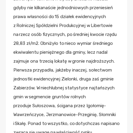
gdyby nie kilkanaście jednodniowych przeniesień
prawa własności do 15 działek ewidencyjnych
z Rolniczej Spółdzielni Produkcyjnej w Libertowie
na rzecz osób fizycznych, po średniej kwocie rzędu
28,83 zł/m2. Obniżyło to nieco wymiar średniego
ekwiwalentu pieniężnego dla gminy, lecz nadal
zajmuje ona trzecią lokatę w gronie najdroższych.
Pierwsza przypadła, jakżeby inaczej, sołectwom
jednostki ewidencyjnej Zielonki, druga zaś gminie
Zabierzów. W niechlubnej statystyce najtańszych
gmin w segmencie gruntów rolnych
przoduje Sułoszowa, ścigana przez Igołomię-
Wawrzeńczyce, Jerzmanowice-Przeginię, Słomniki
i Skałę. Ponad to wszystko, co dotychczas napisano
zwraca się uwagę na właściwość rynku