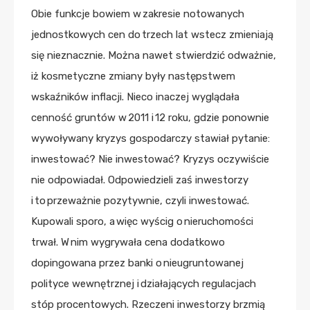
Obie funkcje bowiem w zakresie notowanych
jednostkowych cen do trzech lat wstecz zmieniają
się nieznacznie. Można nawet stwierdzić odważnie,
iż kosmetyczne zmiany były następstwem
wskaźników inflacji. Nieco inaczej wyglądała
cenność gruntów w 2011 i 12 roku, gdzie ponownie
wywoływany kryzys gospodarczy stawiał pytanie:
inwestować? Nie inwestować? Kryzys oczywiście
nie odpowiadał. Odpowiedzieli zaś inwestorzy
i to przeważnie pozytywnie, czyli inwestować.
Kupowali sporo, a więc wyścig o nieruchomości
trwał. W nim wygrywała cena dodatkowo
dopingowana przez banki o nieugruntowanej
polityce wewnętrznej i działających regulacjach
stóp procentowych. Rzeczeni inwestorzy brzmią