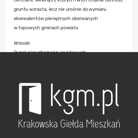
centrami, wewnątrz których i w ich otulinie cenność
gruntu wzrasta, lecz nie urośnie do wymiaru
ekwiwalentów pieniężnych oberwanych
w topowych gminach powiatu.
Wnioski:
Rynek nieruchomości gruntowych
niezabudowanych powiatu krakowskiego
zanotował wyraźny wzrost liczby transakcji oraz
dynamiczne zwiększenie wolumenu obrotu.
Obserwuje się pozytywne zmiany w liczbie
transakcji gruntami usługowymi oraz w cenach
nieruchomości o bardzo dobrych cechach
rynkowych (w tym lokalizacji).
Ceny nieruchomości o przeznaczeniu
mieszkaniowym i rolnym są stabilne w okresie