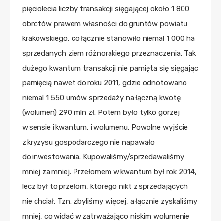
pięciolecia liczby transakcji sięgającej około 1 800
obrotów prawem własności do gruntów powiatu
krakowskiego, co łącznie stanowiło niemal 1 000 ha
sprzedanych ziem różnorakiego przeznaczenia. Tak
dużego kwantum transakcji nie pamięta się sięgając
pamięcią nawet do roku 2011, gdzie odnotowano
niemal 1 550 umów sprzedaży na łączną kwotę
(wolumen) 290 mln zł. Potem było tylko gorzej
w sensie i kwantum, i wolumenu. Powolne wyjście
z kryzysu gospodarczego nie napawało
do inwestowania. Kupowaliśmy/sprzedawaliśmy
mniej za mniej. Przełomem w kwantum był rok 2014,
lecz był to przełom, którego nikt z sprzedających
nie chciał. Tzn. zbyliśmy więcej, a łącznie zyskaliśmy
mniej, co widać w zatrważająco niskim wolumenie