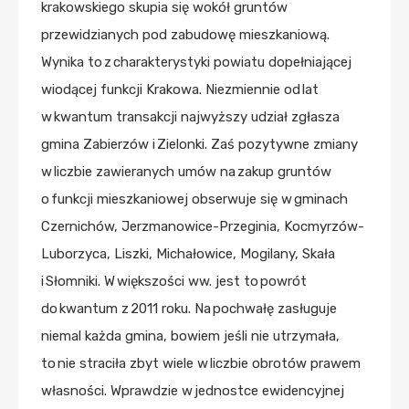
krakowskiego skupia się wokół gruntów
przewidzianych pod zabudowę mieszkaniową.
Wynika to z charakterystyki powiatu dopełniającej
wiodącej funkcji Krakowa. Niezmiennie od lat
w kwantum transakcji najwyższy udział zgłasza
gmina Zabierzów i Zielonki. Zaś pozytywne zmiany
w liczbie zawieranych umów na zakup gruntów
o funkcji mieszkaniowej obserwuje się w gminach
Czernichów, Jerzmanowice-Przeginia, Kocmyrzów-
Luborzyca, Liszki, Michałowice, Mogilany, Skała
i Słomniki. W większości ww. jest to powrót
do kwantum z 2011 roku. Na pochwałę zasługuje
niemal każda gmina, bowiem jeśli nie utrzymała,
to nie straciła zbyt wiele w liczbie obrotów prawem
własności. Wprawdzie w jednostce ewidencyjnej