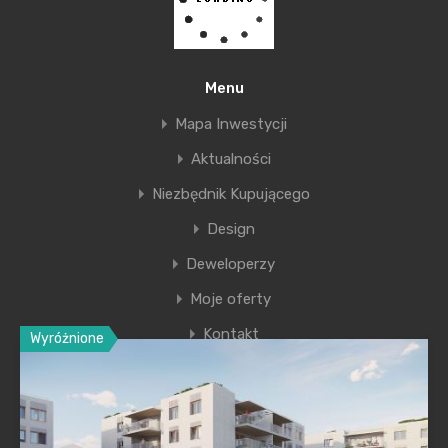
roku.
Nie prognozuje się na rok 2016 istotnych zmian
w trendach ustanowionych w roku 2015 oraz
Menu
w przejściu rynku do fazy recesji.
Mapa Inwestycji
Aktualności
Ewelina Wójciak
Instytut Analiz MRN
Niezbędnik Kupującego
Design
Deweloperzy
Moje oferty
Kontakt
Wyróżnione
Ostatnie wpisy