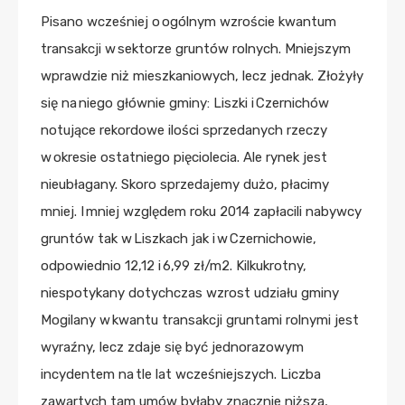
Pisano wcześniej o ogólnym wzroście kwantum
transakcji w sektorze gruntów rolnych. Mniejszym
wprawdzie niż mieszkaniowych, lecz jednak. Złożyły
się na niego głównie gminy: Liszki i Czernichów
notujące rekordowe ilości sprzedanych rzeczy
w okresie ostatniego pięciolecia. Ale rynek jest
nieubłagany. Skoro sprzedajemy dużo, płacimy
mniej. I mniej względem roku 2014 zapłacili nabywcy
gruntów tak w Liszkach jak i w Czernichowie,
odpowiednio 12,12 i 6,99 zł/m2. Kilkukrotny,
niespotykany dotychczas wzrost udziału gminy
Mogilany w kwantu transakcji gruntami rolnymi jest
wyraźny, lecz zdaje się być jednorazowym
incydentem na tle lat wcześniejszych. Liczba
zawartych tam umów byłaby znacznie niższa,