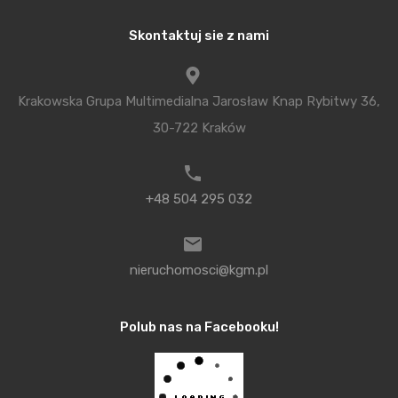
od 2011 do 2015 roku, zaś na przestrzeni samego
Skontaktuj sie z nami
2015 nie uległy żadnym zmianom w ujęciu realnym.
Niezmiennie największy popyt na grunty pod
zabudowę mieszkaniową obserwuje się w gminach:
Krakowska Grupa Multimedialna Jarosław Knap Rybitwy 36,
Zielonki, Zabierzów, Mogilany i Wielka Wieś. Tam też
30-722 Kraków
występują najwyższe jednostkowe ceny
transakcyjne.
+48 504 295 032
Najwięcej obrotów prawem własności
do nieruchomości rolnych dokonano w gminach
Czernichów i Liszki, zaś najwyższe ceny
nieruchomosci@kgm.pl
zanotowano w gminach: Zielonki, Zabierzów,
Mogilany i Wielka Wieś.
Polub nas na Facebooku!
W systemie koniunkturalnym rynku nieruchomości
o funkcji mieszkaniowej znajdują się w fazie
ożywienia, zaś rolne zmierzają ku tejże fazie od 2014