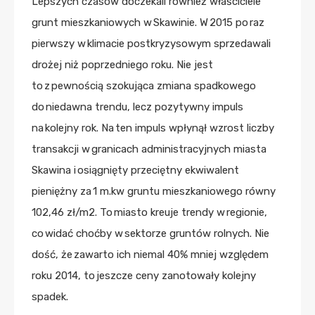
Lepszych czasów doczekali również właściciele
grunt mieszkaniowych w Skawinie. W 2015 po raz
pierwszy w klimacie postkryzysowym sprzedawali
drożej niż poprzedniego roku. Nie jest
to z pewnością szokująca zmiana spadkowego
do niedawna trendu, lecz pozytywny impuls
na kolejny rok. Na ten impuls wpłynął wzrost liczby
transakcji w granicach administracyjnych miasta
Skawina i osiągnięty przeciętny ekwiwalent
pieniężny za 1 m.kw gruntu mieszkaniowego równy
102,46 zł/m2. To miasto kreuje trendy w regionie,
co widać choćby w sektorze gruntów rolnych. Nie
dość, że zawarto ich niemal 40% mniej względem
roku 2014, to jeszcze ceny zanotowały kolejny
spadek.