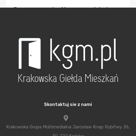
Energooszczędność mocno podniesie
ceny mieszkań – sprawdzamy
Tak to prawda, teraz trzeba instalować lepsze okna
i lepiej ocieplać mieszkania ale nie są to koszty
znacząco wpływające na cenę mieszkania. Po
pierwsze okna trzyszybowe są już obowiązkowe od
kilku lat. Teraz te pakiety będą musiały być tylko
trochę lepsze. Czyli podwyżka związana z
energooszczędnością okiem była już dawno temu.
Po drugie i tak minimalna ilość ocieplenia jeszcze w
zeszłym roku wynosiła 15 cm ( przy standardowej
Skontaktuj sie z nami
budowie i zwykłym elewacyjnym styropianie ). Teraz
trzeba będzie dodać tylko kilka centymetrów więc
Krakowska Grupa Multimedialna Jarosław Knap Rybitwy 36,
koszt takiej operacji będzie niewielki. Za to ekipy